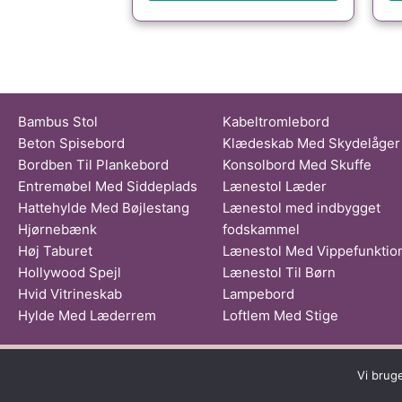
Bambus Stol
Kabeltromlebord
Beton Spisebord
Klædeskab Med Skydelåger
Bordben Til Plankebord
Konsolbord Med Skuffe
Entremøbel Med Siddeplads
Lænestol Læder
Hattehylde Med Bøjlestang
Lænestol med indbygget
Hjørnebænk
fodskammel
Høj Taburet
Lænestol Med Vippefunktio
Hollywood Spejl
Lænestol Til Børn
Hvid Vitrineskab
Lampebord
Hylde Med Læderrem
Loftlem Med Stige
Dette medie ejes og drive
Vi brug