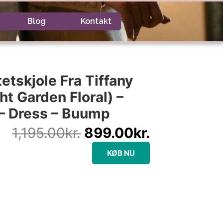
Blog
Kontakt
Den
Den
oprindelige
aktuelle
etskjole Fra Tiffany
pris
pris
t Garden Floral) –
var:
er:
 – Dress – Buump
1,195.00kr..
899.00kr..
1,195.00
kr.
899.00
kr.
KØB NU