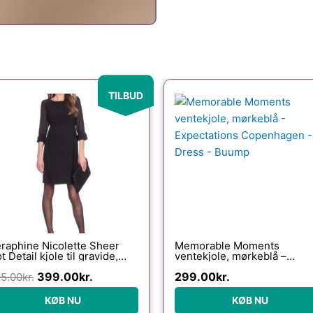
Den
Den
TILBUD
oprindelige
aktuelle
pris
pris
var:
er:
595.00kr..
399.00kr..
raphine Nicolette Sheer
Memorable Moments
t Detail kjole til gravide,
ventekjole, mørkeblå –
rt – Seraphine – Dress –
Expectations Copenhagen –
399.00
kr.
299.00
kr.
uump
5.00
kr.
Dress – Buump
KØB NU
KØB NU