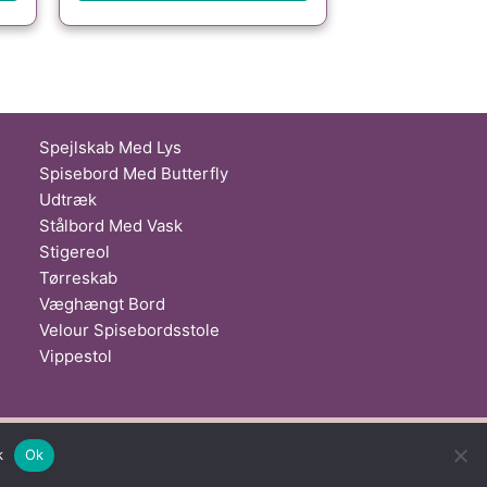
Spejlskab Med Lys
Spisebord Med Butterfly
Udtræk
Stålbord Med Vask
Stigereol
Tørreskab
Væghængt Bord
Velour Spisebordsstole
Vippestol
Nad Al Sheba | Dubai | UAE
k
Ok