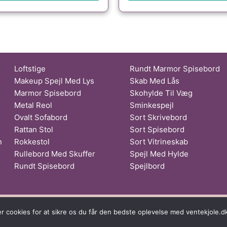
Loftstige
Rundt Marmor Spisebord
Makeup Spejl Med Lys
Skab Med Lås
Marmor Spisebord
Skohylde Til Væg
Metal Reol
Sminkespejl
Ovalt Sofabord
Sort Skrivebord
Rattan Stol
Sort Spisebord
n
Rokkestol
Sort Vitrineskab
Rullebord Med Skuffer
Spejl Med Hylde
Rundt Spisebord
Spejlbord
s af Tropic Traffic LLC-FZ | The Meydan Hotel, Grandstand, 6th floor, 
er cookies for at sikre os du får den bedste oplevelse med ventekjole.d
Copyright © 2026 Ventekjole | All rights reserved