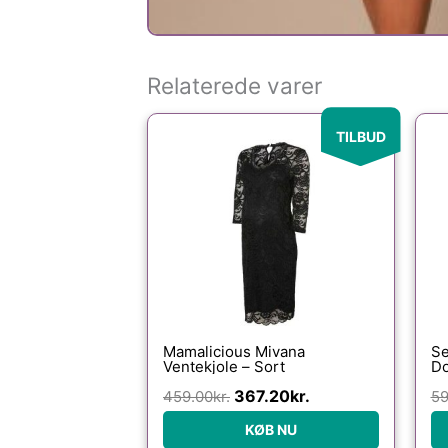
Relaterede varer
Den
Den
TILBUD
oprindelige
aktuelle
pris
pris
var:
er:
459.00kr..
367.20kr..
Mamalicious Mivana
Se
Ventekjole – Sort
Do
so
367.20
kr.
459.00
kr.
B
59
KØB NU