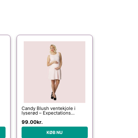
Candy Blush ventekjole i
lyserød – Expectations
Copenhagen – Dress – Buump
99.00
kr.
KØB NU